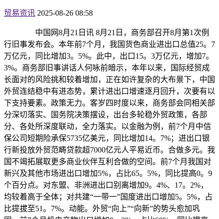
贸易资讯
2025-08-26 08:58
中国网8月21日讯 8月21日，商务部召开8月第1次例
行旧事发布会。本年前7个月，我国货色商业进出口总值25。7
万亿元，同比增加3。5%。此中，出口15。3万亿元，增加7。
3%。商务部旧事讲话人何咏前暗示，本年以来，国际经贸成
长面对的风险挑和较着增加，正在如许复杂的大布景下，中国
外贸连结稳中有进态势，累计进出口增速逐月回升，次要有以
下支持要素。政策无力。客岁四时度以来，商务部会同相关部
分深切落实、国务院决策摆设，出台多轮稳外贸政策，各部
分、各处所深度联动，全力落实。以金融为例，前7个月中信
保公司短期险承保5735亿美元，同比增加14。7%；进出口银
行新投放外贸范畴贷款超7000亿元人平易近币。合做多元。我
国不竭拓展取更多商业伙伴互利合做的空间。前7个月我国对
新兴及其他市场进出口增加5%，占比65。5%，同比提高0。9
个百分点。对东盟、非洲进出口别离增加9。4%、17。2%，
均较着高于全体；对共建“一带一”国度进出口增加5。5%，占
比提拔至51。7%。动能。外贸“向上”“向新”的势头愈加巩