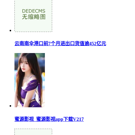
云南南伞港口前7个月进出口货值逾452亿元
蜜源影视_蜜源影视app下载V217