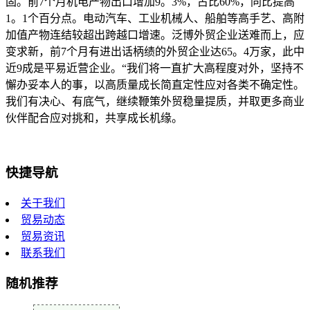
固。前7个月机电产物出口增加9。3%，占比60%，同比提高
1。1个百分点。电动汽车、工业机械人、船舶等高手艺、高附
加值产物连结较超出跨越口增速。泛博外贸企业送难而上，应
变求新，前7个月有进出话柄绩的外贸企业达65。4万家，此中
近9成是平易近营企业。“我们将一直扩大高程度对外，坚持不
懈办妥本人的事，以高质量成长简直定性应对各类不确定性。
我们有决心、有底气，继续鞭策外贸稳量提质，并取更多商业
伙伴配合应对挑和，共享成长机缘。
快捷导航
关于我们
贸易动态
贸易资讯
联系我们
随机推荐