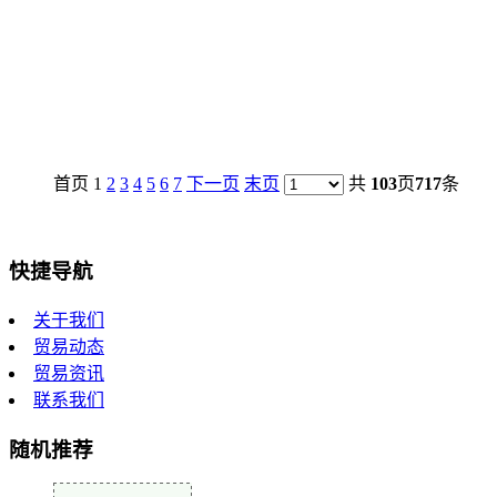
浙江经济目标_中国地域经济目标_国内数据_区域
2025-08-20
[ 浙江，温州市 ] 一季度，温州外贸出口4。6万批、15。5亿
首页 1
2
3
4
5
6
7
下一页
末页
共
103
页
717
条
快捷导航
关于我们
贸易动态
贸易资讯
联系我们
随机推荐