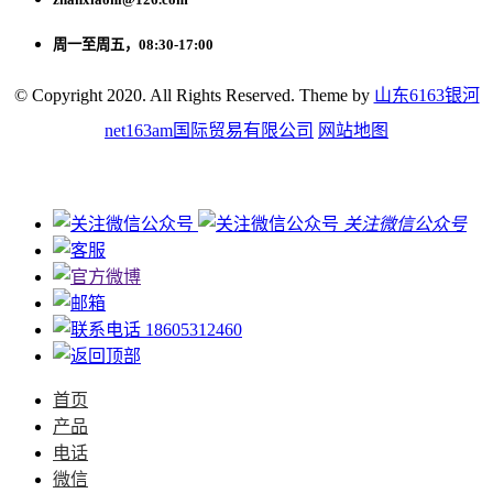
周一至周五，08:30-17:00
© Copyright 2020. All Rights Reserved. Theme by
山东6163银河
net163am国际贸易有限公司
网站地图
关注微信公众号
18605312460
首页
产品
电话
微信