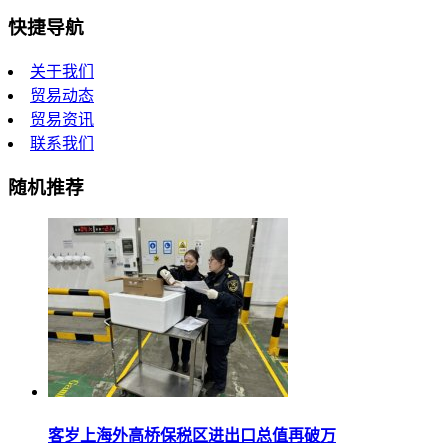
快捷导航
关于我们
贸易动态
贸易资讯
联系我们
随机推荐
客岁上海外高桥保税区进出口总值再破万