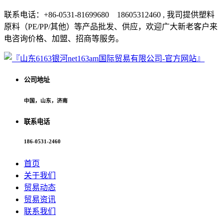
联系电话：+86-0531-81699680 18605312460 , 我司提供塑料
原料（PE/PP/其他）等产品批发、供应，欢迎广大新老客户来
电咨询价格、加盟、招商等服务。
公司地址
中国，山东，济南
联系电话
186-0531-2460
首页
关于我们
贸易动态
贸易资讯
联系我们