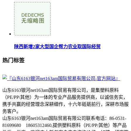
陕西新增2家大型国企帮力农业取国际经贸
热门标签
山东6163银河net163am国际贸易有限公司，是集塑料原料
（PE/PP/其他）为一体的专业产品服务提供商，以诚信务实，
携手共赢的经营理念深耕细作，十六年砥砺前行，深耕市场服
务客户。
山东6163银河net163am国际贸易有限公司联系电话：86-0531-
81699680 18605312460,提供塑料原料（PE/PP/其他）等产品